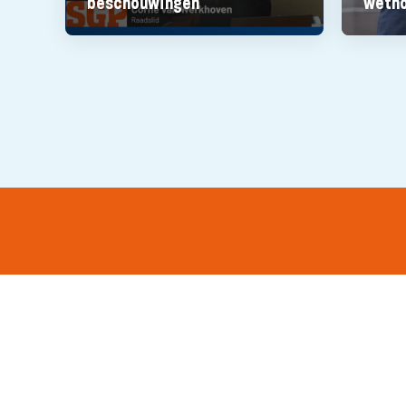
beschouwingen
wetho