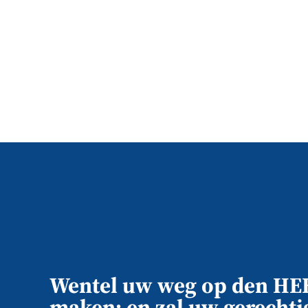
Wentel uw weg op den HEE
maken; en zal uw gerechti