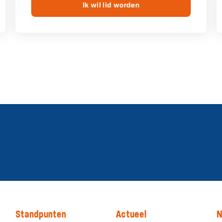
Ik wil lid worden
Standpunten
Actueel
N