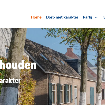
Home
Dorp met karakter
Partij
ehouden
arakter