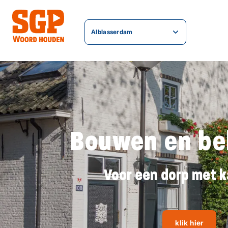
Alblasserdam
Bouwen en b
Voor een dorp met k
klik hier