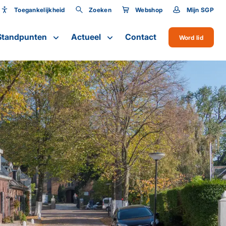
Toegankelijkheid
Zoeken
Webshop
Mijn SGP
Toegankelijkheid
Standpunten
Actueel
Contact
Word lid
Lettergrootte