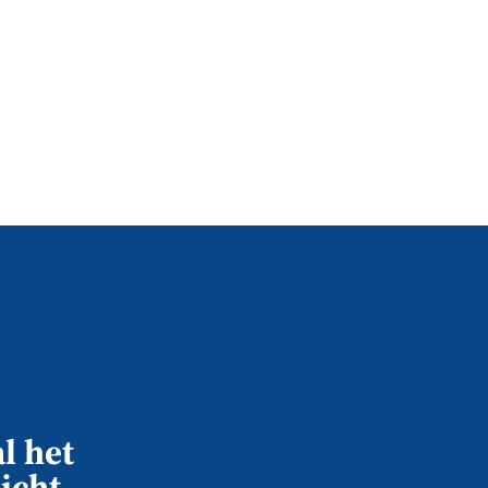
l het
icht,