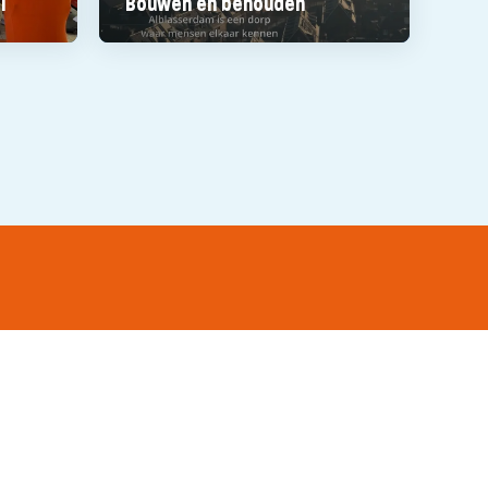
l
Bouwen en behouden