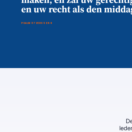
en uw recht als den midda
PSALM 37 VERS 5 EN 6
De
leden