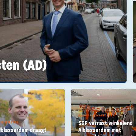
sten (AD)
NIEUWS - 16 MAART 2026
SGP verrast winkelend
 28 MEI 2026
lblasserdam draagt
Alblasserdam met